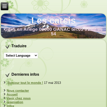
Les carcis
Gîtes en Ariége 09000 GANAC tel:05 61 02 96
54
Traduire
Dernieres infos
Bonjour tout le monde !
17 mai 2013
Nous contacter
Accueil
Venir chez nous
reservation
Infos